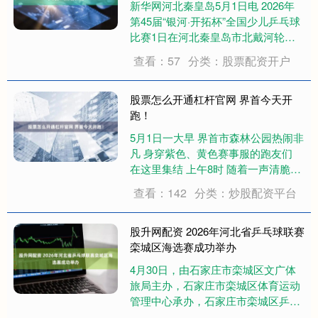
新华网河北秦皇岛5月1日电 2026年
第45届“银河·开拓杯”全国少儿乒乓球
比赛1日在河北秦皇岛市北戴河轮滑
运动中心开幕。来自全国近百家单
查看：57
分类：股票配资开户
位、俱乐部的1200余名乒乓小将齐聚
渤海之滨，以球会友、以赛砺志。 本
届赛事以“乒汇北戴河，乐享新港城....
股票怎么开通杠杆官网 界首今天开
跑！
5月1日一大早 界首市森林公园热闹非
凡 身穿紫色、黄色赛事服的跑友们
在这里集结 上午8时 随着一声清脆的
发令枪响 4000名参赛选手迎着阳光冲
查看：142
分类：炒股配资平台
出起点 芝麻官2026“奔跑江淮” 和美乡
村健康跑（界首站） 正式开跑！ 据
介绍，本次赛事由界首....
股升网配资 2026年河北省乒乓球联赛
栾城区海选赛成功举办
4月30日，由石家庄市栾城区文广体
旅局主办，石家庄市栾城区体育运动
管理中心承办，石家庄市栾城区乒乓
球协会协办的的“2026年河北省乒乓