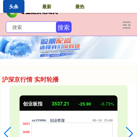
头条
最新
最热
搜索
沪深京行情 实时轮播
创业板指
3537.21
-25.90
-0.73%