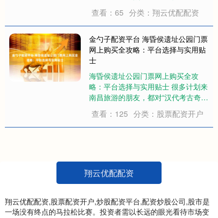
有小城的闭塞，不管是本地人还是外
查看：65
分类：翔云优配配资
来人，待在这里都会觉得格外安心，
这就是佛山最迷人的地方。 说起佛
山，很多人会想到功夫、顺德美食，
金勺子配资平台 海昏侯遗址公园门票
但真正懂佛山的人....
网上购买全攻略：平台选择与实用贴
士
海昏侯遗址公园门票网上购买全攻
略：平台选择与实用贴士 很多计划来
南昌旅游的朋友，都对“汉代考古奇
迹”海昏侯国遗址公园充满期待。大家
查看：125
分类：股票配资开户
关心的问题之一，就是门票能否提前
在网上购买，以及如何操作更便捷、
更划算。这确实是个很实际的考虑，
毕竟现场排队耗....
翔云优配配资
翔云优配配资,股票配资开户,炒股配资平台,配资炒股公司,股市是
一场没有终点的马拉松比赛。投资者需以长远的眼光看待市场变