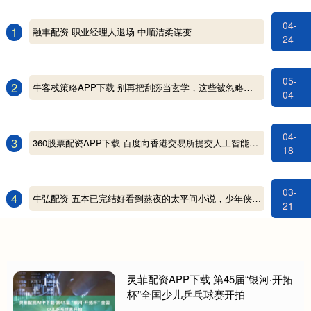
04-
1
融丰配资 职业经理人退场 中顺洁柔谋变
24
05-
2
牛客栈策略APP下载 别再把刮痧当玄学，这些被忽略的真实功效和作用你要知道！
04
04-
3
360股票配资APP下载 百度向香港交易所提交人工智能芯片附属公司昆仑芯的分拆建议
18
03-
4
牛弘配资 五本已完结好看到熬夜的太平间小说，少年侠义，生死恣意，适合做小说推文
21
灵菲配资APP下载 第45届“银河·开拓
杯”全国少儿乒乓球赛开拍