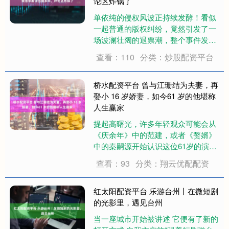
论区炸锅了
单依纯的侵权风波正持续发酵！看似
一起普通的版权纠纷，竟然引发了一
场波澜壮阔的退票潮，整个事件发展
得让人瞠目结舌，真是把所有人都给
查看：110
分类：炒股配资平台
打了个措手不及！ 事情源于李荣浩的
歌曲《李白》。单依纯在她的演唱会
上多次翻唱这首歌，但没想到，竟被
桥水配资平台 曾与江珊结为夫妻，再
扒出来根本没获....
娶小 16 岁娇妻，如今61 岁的他堪称
人生赢家
提起高曙光，许多年轻观众可能会从
《庆余年》中的范建，或者《赘婿》
中的秦嗣源开始认识这位61岁的演
员。最近，他在新剧《两京十五日》
查看：93
分类：翔云优配配资
中再次亮相，用精湛的演技打动了观
众。与他在荧屏上塑造的多变角色相
似，他的人生也如同一部跌宕起伏的
红太阳配资平台 乐游台州丨在微短剧
剧集，充满了不期....
的光影里，遇见台州
当一座城市开始被讲述 它便有了新的