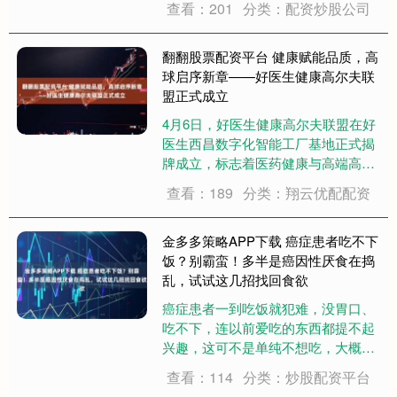
查看：201
分类：配资炒股公司
球联赛栾城区海选赛”在栾城区怡康园
室外乒乓球场成功举办。 赛场上运动
员们积极拼搏、专注对战，既有快节
翻翻股票配资平台 健康赋能品质，高
奏的激....
球启序新章——好医生健康高尔夫联
盟正式成立
4月6日，好医生健康高尔夫联盟在好
医生西昌数字化智能工厂基地正式揭
牌成立，标志着医药健康与高端高尔
夫运动实现深度跨界融合，共同开启
查看：189
分类：翔云优配配资
品质健康生活新篇章。 四川省高尔夫
球协会副会长兼秘书长彭晋川、观岭
高尔夫球会董事长龚德云、棕榈高尔
金多多策略APP下载 癌症患者吃不下
夫球会董事长....
饭？别霸蛮！多半是癌因性厌食在捣
乱，试试这几招找回食欲
癌症患者一到吃饭就犯难，没胃口、
吃不下，连以前爱吃的东西都提不起
兴趣，这可不是单纯不想吃，大概率
是患上了癌因性厌食…… 中南大学湘
查看：114
分类：炒股配资平台
雅二医院老年医学科医生告诉潇湘晨