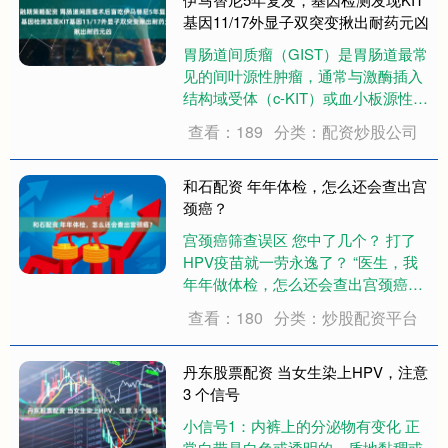
基因11/17外显子双突变揪出耐药元凶
胃肠道间质瘤（GIST）是胃肠道最常
见的间叶源性肿瘤，通常与激酶插入
结构域受体（c-KIT）或血小板源性生
长因子受体α的激活性突变相关。伊
查看：189
分类：配资炒股公司
马替尼等靶向治疗药物的问世已显著
改善了患者的临床结局，但原发性双
突变胃肠道间质瘤仍带来了严峻的治
和石配资 年年体检，怎么还会查出宫
疗挑战....
颈癌？
宫颈癌筛查误区 您中了几个？ 打了
HPV疫苗就一劳永逸了？ “医生，我
年年做体检，怎么还会查出宫颈癌？”
“我打了HPV疫苗，是不是就一劳永逸
查看：180
分类：炒股配资平台
了？” 在门诊，经常有患者发出这样
的疑问 宫颈癌是唯一一个病因明确
可以早期预防甚至彻底消除的癌症....
丹东股票配资 当女生染上HPV，注意
3 个信号
小信号1：内裤上的分泌物有变化 正
常白带是白色或透明的，质地黏稠或