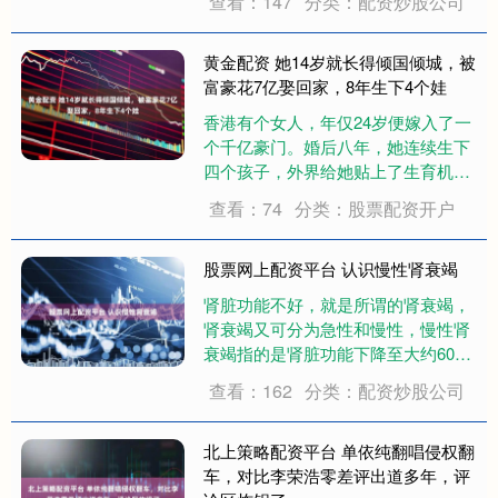
查看：147
分类：配资炒股公司
内的卵泡逐渐发育成熟， 其中一个优
势卵泡会破裂， 释放出卵子。 排卵
期出血是什么原因造成的？ 排卵期
黄金配资 她14岁就长得倾国倾城，被
出....
富豪花7亿娶回家，8年生下4个娃
香港有个女人，年仅24岁便嫁入了一
个千亿豪门。婚后八年，她连续生下
四个孩子，外界给她贴上了生育机器
的标签。但她从未回应这些指责，也
查看：74
分类：股票配资开户
不曾作出任何解释。时光流转，43岁
时，她的丈夫掌管着恒基兆业，而她
也顺理成章地成了名副其实的主席夫
股票网上配资平台 认识慢性肾衰竭
人。这个女人....
肾脏功能不好，就是所谓的肾衰竭，
肾衰竭又可分为急性和慢性，慢性肾
衰竭指的是肾脏功能下降至大约60%
以下持续三个月以上，同时在肾脏超
查看：162
分类：配资炒股公司
音波大多可以看到肾脏萎缩，表示肾
脏功能已经受损，只剩下不到60%的
功能了。如果不加以注意，肾脏功能
北上策略配资平台 单依纯翻唱侵权翻
就有可能越变....
车，对比李荣浩零差评出道多年，评