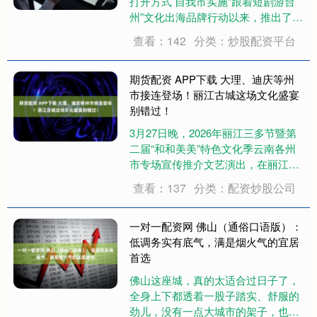
打开方式 自我市实施“跟着短剧游台
州”文化出海品牌行动以来，推出了一
系列展现台州山海风光，演绎千年和
查看：142
分类：炒股配资平台
合文化内涵的精品微短剧。3月20
日，两部精品微短剧《海屿岛之恋》
（第一部）、《寻天记》同步上线。
期货配资 APP下载 大理、迪庆等州
首发当日，....
市接连登场！丽江古城这场文化盛宴
别错过！
3月27日晚，2026年丽江三多节暨第
二届“和和美美”特色文化季云南各州
市专场宣传推介文艺演出，在丽江古
城玉河广场拉开帷幕。作为开场首个
查看：137
分类：配资炒股公司
登场的州市，德宏州以精彩的文艺演
出和文旅推介，为现场观众带来了一
场浓郁的民族文化盛宴。 晚会在欢快
一对一配资网 佛山（通俗口语版）：
的乐曲....
低调务实有底气，满是烟火气的宜居
首选
佛山这座城，真的太适合过日子了，
全身上下都透着一股子踏实、舒服的
劲儿，没有一点大城市的架子，也没