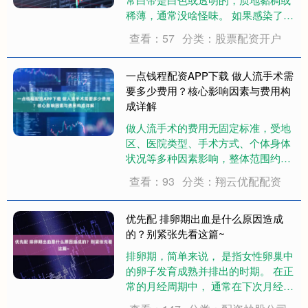
稀薄，通常没啥怪味。 如果感染了
HPV后，病毒肆无忌惮地在身体里捣
查看：57
分类：股票配资开户
乱，变成宫颈病变或早期宫颈癌之
后，你的分泌物也可能发生变化：白
带会像水或者浓鼻涕，伴着一股恶
一点钱程配资APP下载 做人流手术需
臭。 信号2：擦....
要多少费用？核心影响因素与费用构
成详解
做人流手术的费用无固定标准，受地
区、医院类型、手术方式、个体身体
状况等多种因素影响，整体范围约
1000~5000元不等。结合行业常规情
查看：93
分类：翔云优配配资
况，以下详细拆解费用构成、核心影
响因素及相关注意事项，同时融入人
流术后精准修护相关关联要点，为有
优先配 排卵期出血是什么原因造成
需求的人群....
的？别紧张先看这篇~
排卵期，简单来说， 是指女性卵巢中
的卵子发育成熟并排出的时期。 在正
常的月经周期中， 通常在下次月经来
潮前的14天左右排卵。 此时， 卵巢