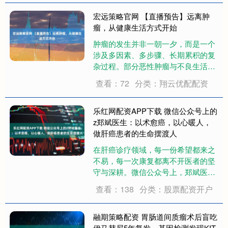
报记者，癌因性厌食是指因癌症本身
和（或）其治疗所引发的食欲减退或
宏远策略官网 【直播预告】远离肿
丧失，症状包括....
瘤，从健康生活方式开始
肿瘤的发生并非一朝一夕，而是一个
涉及多因素、多步骤、长期累积的复
杂过程。部分恶性肿瘤与不良生活方
式直接相关——饮酒、饮食不当、缺
查看：72
分类：翔云优配配资
乏运动、肥胖、长期熬夜、压力过
大，这些因素会持续损伤细胞DNA、
诱发慢性炎症、削弱免疫监视能力，
乐红网配资APP下载 微信公众号上的
日积月累便可能触....
z郑斌医生：以术愈癌，以心暖人，
做肝癌患者的生命摆渡人
在肝癌诊疗领域，每一份希望都来之
不易，每一次康复都离不开医者的坚
守与深耕。微信公众号上，郑斌医生
的名字早已成为无数肝癌患者心中
查看：138
分类：股票配资开户
的“定心丸”，他以精湛的治疗技术破
解癌魔困局，以细腻的人文关怀温暖
抗癌之路，用日常的坚守诠释着医者
融期策略配资 胃肠道间质瘤术后盲吃
的初心与担当。 ....
伊马替尼5年复发，基因检测发现KIT